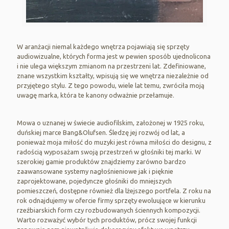
W aranżacji niemal każdego wnętrza pojawiają się sprzęty
audiowizualne, których forma jest w pewien sposób ujednolicona
i nie ulega większym zmianom na przestrzeni lat. Zdefiniowane,
znane wszystkim kształty, wpisują się we wnętrza niezależnie od
przyjętego stylu. Z tego powodu, wiele lat temu, zwróciła moją
uwagę marka, która te kanony odważnie przełamuje.
Mowa o uznanej w świecie audiofilskim, założonej w 1925 roku,
duńskiej marce Bang&Olufsen. Śledzę jej rozwój od lat, a
ponieważ moja miłość do muzyki jest równa miłości do designu, z
radością wyposażam swoją przestrzeń w głośniki tej marki. W
szerokiej gamie produktów znajdziemy zarówno bardzo
zaawansowane systemy nagłośnieniowe jak i pięknie
zaprojektowane, pojedyncze głośniki do mniejszych
pomieszczeń, dostępne również dla lżejszego portfela. Z roku na
rok odnajdujemy w ofercie firmy sprzęty ewoluujące w kierunku
rzeźbiarskich form czy rozbudowanych ściennych kompozycji.
Warto rozważyć wybór tych produktów, prócz swojej funkcji