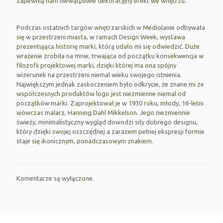
zapewnią nam niewątpliwie dekoracyjny efekt we wnętrzu.
Podczas ostatnich targów wnętrzarskich w Mediolanie odbywała
się w przestrzeni miasta, w ramach Design Week, wystawa
prezentująca historię marki, którą udało mi się odwiedzić. Duże
wrażenie zrobiła na mnie, trwająca od początku konsekwencja w
filozofii projektowej marki, dzięki której ma ona spójny
wizerunek na przestrzeni niemal wieku swojego istnienia.
Największym jednak zaskoczeniem było odkrycie, że znane mi ze
współczesnych produktów logo jest niezmienne niemal od
początków marki. Zaprojektował je w 1930 roku, młody, 16-letni
wówczas malarz, Hanning Dahl Mikkelson. Jego niezmiennie
świeży, minimalistyczny wygląd dowodzi siły dobrego designu,
który dzięki swojej oszczędnej a zarazem pełnej ekspresji formie
staje się ikonicznym, ponadczasowym znakiem.
Komentarze są wyłączone.